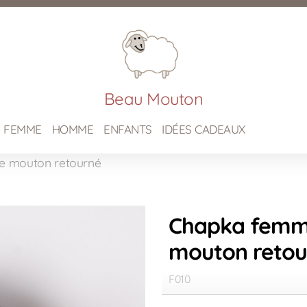
Beau Mouton
FEMME
HOMME
ENFANTS
IDÉES CADEAUX
e mouton retourné
Chapka femme
mouton retou
F010