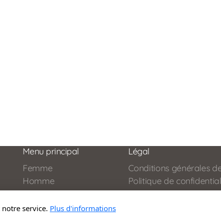
Menu principal
Légal
Femme
Conditions générales d
Homme
Politique de confidential
Enfants
Livraisons et retours
Idées cadeaux
 notre service.
Plus d'informations