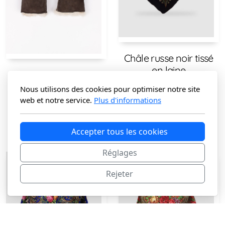
Châle russe noir tissé
en laine
Mitaines brunes en
peau de mouton
CHF
30.00
Nous utilisons des cookies pour optimiser notre site
web et notre service.
Plus d'informations
Plus que 3 en stock
CHF
30.00
CHF
45.00
Accepter tous les cookies
Plus que 2 en stock
Réglages
Rejeter