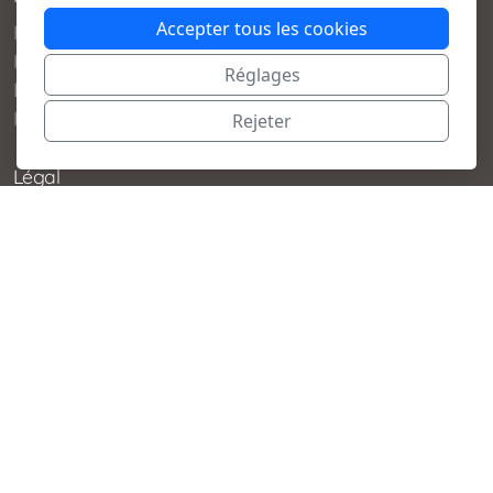
Accepter tous les cookies
Femme
Homme
Réglages
Enfants
Idées cadeaux
Rejeter
Légal
Conditions générales de vente
Politique de confidentialité
Livraisons et retours
Aide et contact
Conseils d’entretien
Contact
© 2021 - 2025 Beau Mouton